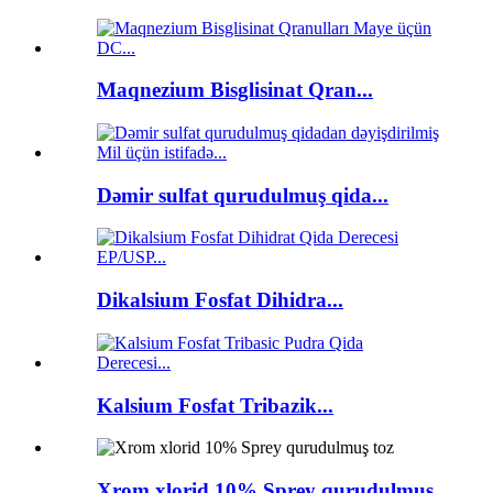
Maqnezium Bisglisinat Qran...
Dəmir sulfat qurudulmuş qida...
Dikalsium Fosfat Dihidra...
Kalsium Fosfat Tribazik...
Xrom xlorid 10% Sprey qurudulmuş