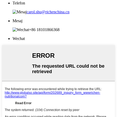
Telefon
carol.shu@richenchina.cn
Mesaj
+86 18101866368
Wechat