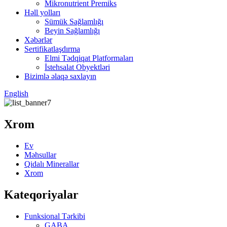
Mikronutrient Premiks
Həll yolları
Sümük Sağlamlığı
Beyin Sağlamlığı
Xəbərlər
Sertifikatlaşdırma
Elmi Tədqiqat Platformaları
İstehsalat Obyektləri
Bizimlə əlaqə saxlayın
English
Xrom
Ev
Məhsullar
Qidalı Minerallar
Xrom
Kateqoriyalar
Funksional Tərkibi
GABA