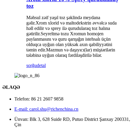
toz
Məhsul zəif yaşıl toz şəklində meydana
gəlir.Xrom xlorid və maltodekstrin əvvəlcə suda
həll edilir və sprey ilə qurudularaq toz halına
gətirilir.Seyreltmə tozu Xromun homojen
paylanmasını və quru qarışığın istehsalı üçün
olduqca uyğun olan yüksək axın qabiliyyətini
təmin edir.Məzmun və daşıyıcı(lar) müştərilərin
tələbinə uyğun olaraq fərdiləşdirilə bilər.
sorğu
detal
ƏLAQƏ
Telefon: 86 21 2607 9858
E-mail: carol.shu@richenchina.cn
Ünvan: Blk 3, 628 Suide RD, Putuo District Şanxay 200331,
Çin