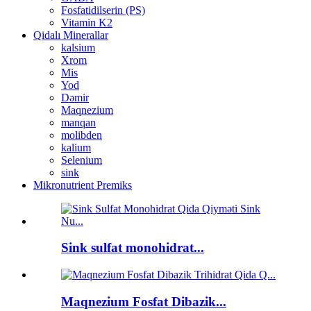
Fosfatidilserin (PS)
Vitamin K2
Qidalı Minerallar
kalsium
Xrom
Mis
Yod
Dəmir
Maqnezium
manqan
molibden
kalium
Selenium
sink
Mikronutrient Premiks
Sink sulfat monohidrat...
Maqnezium Fosfat Dibazik...