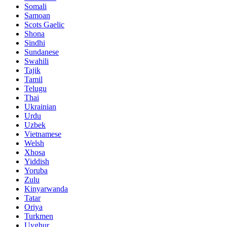
Somali
Samoan
Scots Gaelic
Shona
Sindhi
Sundanese
Swahili
Tajik
Tamil
Telugu
Thai
Ukrainian
Urdu
Uzbek
Vietnamese
Welsh
Xhosa
Yiddish
Yoruba
Zulu
Kinyarwanda
Tatar
Oriya
Turkmen
Uyghur