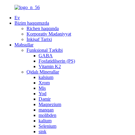
Ev
Bizim haqqımızda
Richen haqqında
Korporativ Mədəniyyət
İnkişaf Tarixi
Məhsullar
Funksional Tərkibi
GABA
Fosfatidilserin (PS)
Vitamin K2
Qidalı Minerallar
kalsium
Xrom
Mis
Yod
Dəmir
Maqnezium
manqan
molibden
kalium
Selenium
sink