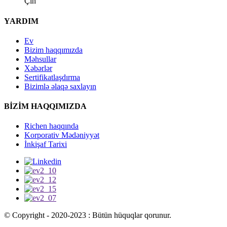
Çin
YARDIM
Ev
Bizim haqqımızda
Məhsullar
Xəbərlər
Sertifikatlaşdırma
Bizimlə əlaqə saxlayın
BİZİM HAQQIMIZDA
Richen haqqında
Korporativ Mədəniyyət
İnkişaf Tarixi
© Copyright - 2020-2023 : Bütün hüquqlar qorunur.