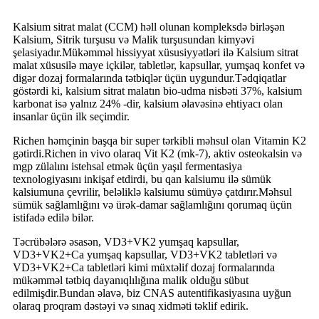
Kalsium sitrat malat (CCM) həll olunan kompleksdə birləşən
Kalsium, Sitrik turşusu və Malik turşusundan kimyəvi
şelasiyadır.Mükəmməl hissiyyat xüsusiyyətləri ilə Kalsium sitrat
malat xüsusilə maye içkilər, tabletlər, kapsullar, yumşaq konfet və
digər dozaj formalarında tətbiqlər üçün uygundur.Tədqiqatlar
göstərdi ki, kalsium sitrat malatın bio-udma nisbəti 37%, kalsium
karbonat isə yalnız 24% -dir, kalsium əlavəsinə ehtiyacı olan
insanlar üçün ilk seçimdir.
Richen həmçinin başqa bir super tərkibli məhsul olan Vitamin K2
gətirdi.Richen in vivo olaraq Vit K2 (mk-7), aktiv osteokalsin və
mgp zülalını istehsal etmək üçün yaşıl fermentasiya
texnologiyasını inkişaf etdirdi, bu qan kalsiumu ilə sümük
kalsiumuna çevrilir, beləliklə kalsiumu sümüyə çatdırır.Məhsul
sümük sağlamlığını və ürək-damar sağlamlığını qorumaq üçün
istifadə edilə bilər.
Təcrübələrə əsasən, VD3+VK2 yumşaq kapsullar,
VD3+VK2+Ca yumşaq kapsullar, VD3+VK2 tabletləri və
VD3+VK2+Ca tabletləri kimi müxtəlif dozaj formalarında
mükəmməl tətbiq dayanıqlılığına malik olduğu sübut
edilmişdir.Bundan əlavə, biz CNAS autentifikasiyasına uyğun
olaraq proqram dəstəyi və sınaq xidməti təklif edirik.