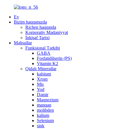
Ev
Bizim haqqımızda
Richen haqqında
Korporativ Mədəniyyət
İnkişaf Tarixi
Məhsullar
Funksional Tərkibi
GABA
Fosfatidilserin (PS)
Vitamin K2
Qidalı Minerallar
kalsium
Xrom
Mis
Yod
Dəmir
Maqnezium
manqan
molibden
kalium
Selenium
sink