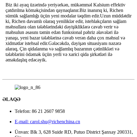
Biz iki ayaq üzərində yeriyərkən, mükəmməl Kalsium effektiv
çatdırılma köməkçisindən qaynaqlanır.Biz inanırıq ki, Richen
sümük sağlamlığı üçün yeni modalar təqdim edir.Uzun müddətdir
ki, Richen davamlı olaraq yeniliklər edir, istehlakçıların sağlam
məhsullara olan tələblərindəki dəyişikliklərə cavab verir və
məhsulun əsasını təmin edən funksional pəhriz əlavələri ilə
yanaşı, yeni bazar tələblərinə cavab verən daha çox məhsul və
xidmətlər istehsal edir.Gələcəkdə, dəyişən situasiyanı nəzərə
alaraq, Çin qidalanma və sağlamlıq bazarının çətinlikləri və
tələblərini ödəmək üçün yerli və xarici qida şirkətləri ilə
əməkdaşlıq edəcəyik.
ƏLAQƏ
Telefon: 86 21 2607 9858
E-mail: carol.shu@richenchina.cn
Ünvan: Blk 3, 628 Suide RD, Putuo District Şanxay 200331,