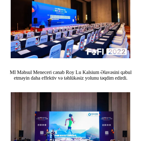
MI Məhsul Meneceri cənab Roy Lu Kalsium Əlavəsini qəbul
etməyin daha effektiv və təhlükəsiz yolunu təqdim edirdi.