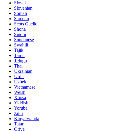
Slovak
Slovenian
Somali
Samoan
Scots Gaelic
Shona
Sindhi
Sundanese
Swahili
Tajik
Tamil
Telugu
Thai
Ukrainian
Urdu
Uzbek
Vietnamese
Welsh
Xhosa
Yiddish
Yoruba
Zulu
Kinyarwanda
Tatar
Oriya