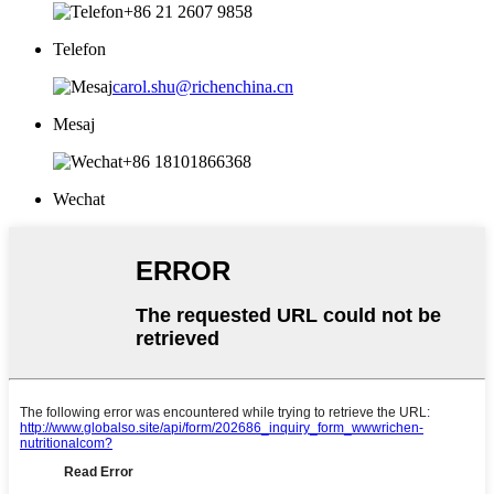
+86 21 2607 9858
Telefon
carol.shu@richenchina.cn
Mesaj
+86 18101866368
Wechat