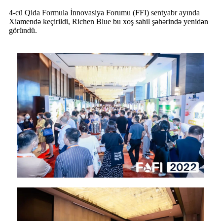
4-cü Qida Formula İnnovasiya Forumu (FFI) sentyabr ayında
Xiamendə keçirildi, Richen Blue bu xoş sahil şəhərində yenidən
göründü.