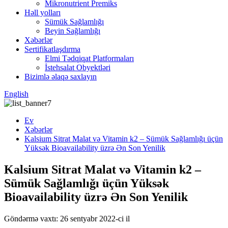
Mikronutrient Premiks
Həll yolları
Sümük Sağlamlığı
Beyin Sağlamlığı
Xəbərlər
Sertifikatlaşdırma
Elmi Tədqiqat Platformaları
İstehsalat Obyektləri
Bizimlə əlaqə saxlayın
English
Ev
Xəbərlər
Kalsium Sitrat Malat və Vitamin k2 – Sümük Sağlamlığı üçün
Yüksək Bioavailability üzrə Ən Son Yenilik
Kalsium Sitrat Malat və Vitamin k2 –
Sümük Sağlamlığı üçün Yüksək
Bioavailability üzrə Ən Son Yenilik
Göndərmə vaxtı: 26 sentyabr 2022-ci il